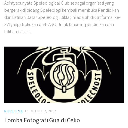
Acintyacunyata Speleological Club sebagai organisasi yang
bergerak di bidang Speleologi kembali membuka Pendidikan
dan Latihan Dasar Speleologi, Diklat ini adalah diklat formal ke-
XVI yang dilakukan oleh ASC. Untuk tahun ini pendidikan dan
latihan dasar...
ROPE FREE
15 OCTOBER, 2012
Lomba Fotografi Gua di Ceko