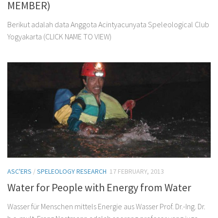
MEMBER)
Berikut adalah data Anggota Acintyacunyata Speleological Club
Yogyakarta (CLICK NAME TO VIEW)
ASC'ERS
/
SPELEOLOGY RESEARCH
17 FEBRUARY, 2013
Water for People with Energy from Water
Wasser für Menschen mittels Energie aus Wasser Prof. Dr.-Ing. Dr.