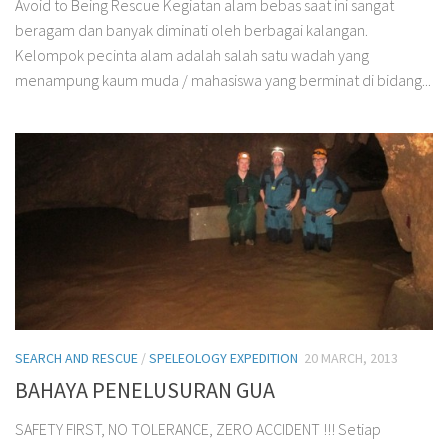
Avoid to Being Rescue Kegiatan alam bebas saat ini sangat
beragam dan banyak diminati oleh berbagai kalangan.
Kelompok pecinta alam adalah salah satu wadah yang
menampung kaum muda / mahasiswa yang berminat di bidang...
SEARCH AND RESCUE
/
SPELEOLOGY EXPEDITION
20 MARCH, 2013
BAHAYA PENELUSURAN GUA
SAFETY FIRST, NO TOLERANCE, ZERO ACCIDENT !!! Setiap