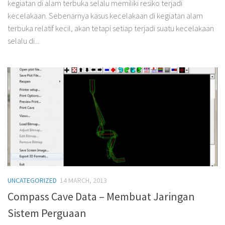
kegiatan di alam terbuka selalu memiliki resiko terjadi
kecelakaan. Sebenarnya kasus kecelakaan di kegiatan alam
terbuka relatif kecil, akan tetapi setiap terjadi suatu kecelakaan
selalu di...
UNCATEGORIZED
14 MARCH, 2013
Compass Cave Data – Membuat Jaringan
Sistem Perguaan