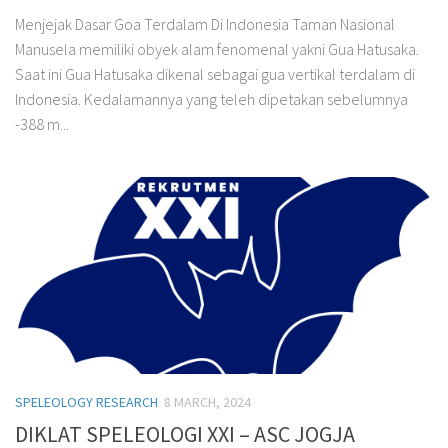
Menjejak Dasar Goa Terdalam Di Indonesia Taman Nasional
Manusela memiliki obyek alam fenomenal yakni Gua Hatusaka.
Saat ini Gua Hatusaka dikenal sebagai gua vertikal terdalam di
Indonesia. Kedalamannya yang teleh dipetakan sebelumnya
-388 m...
SPELEOLOGY RESEARCH
8 MARCH, 2024
DIKLAT SPELEOLOGI XXI – ASC JOGJA