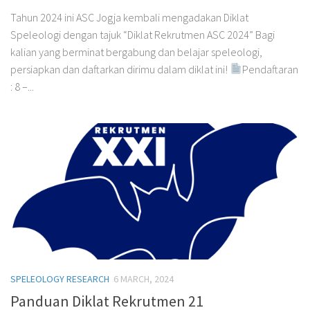
Tahun 2024 ini ASC Jogja kembali mengadakan Diklat
Speleologi dengan tajuk “Diklat Rekrutmen ASC 2024” Bagi
kalian yang berminat bergabung dan belajar speleologi,
persiapkan dan daftarkan dirimu dalam diklat ini!
Pendaftaran
: 8 –...
SPELEOLOGY RESEARCH
6 MARCH, 2024
Panduan Diklat Rekrutmen 21