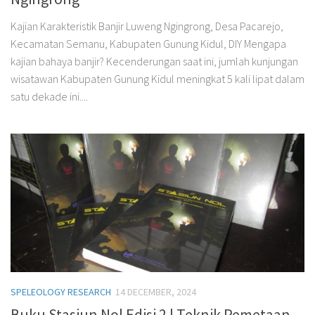
Kajian Karakteristik Banjir Luweng Ngingrong, Desa Pacarejo,
Kecamatan Semanu, Kabupaten Gunung Kidul, DIY Mengapa
kajian bahaya banjir? Kecenderungan saat ini, jumlah kunjungan
wisatawan Kabupaten Gunung Kidul meningkat 5 kali lipat dalam
satu dekade ini....
SPELEOLOGY RESEARCH
14 DECEMBER, 2024
Buku Stasiun Nol Edisi 2 | Teknik Pemetaan