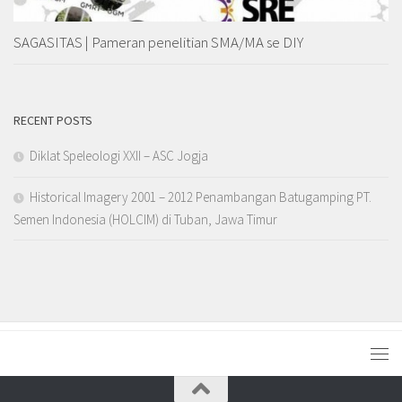
SAGASITAS | Pameran penelitian SMA/MA se DIY
RECENT POSTS
Diklat Speleologi XXII – ASC Jogja
Historical Imagery 2001 – 2012 Penambangan Batugamping PT.
Semen Indonesia (HOLCIM) di Tuban, Jawa Timur