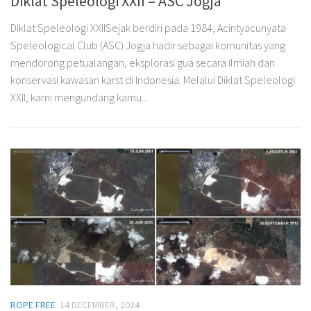
Diklat Speleologi XXII – ASC Jogja
Diklat Speleologi XXIISejak berdiri pada 1984, Acintyacunyata
Speleological Club (ASC) Jogja hadir sebagai komunitas yang
mendorong petualangan, eksplorasi gua secara ilmiah dan
konservasi kawasan karst di Indonesia. Melalui Diklat Speleologi
XXII, kami mengundang kamu...
ROPE FREE
14 DECEMBER, 2024