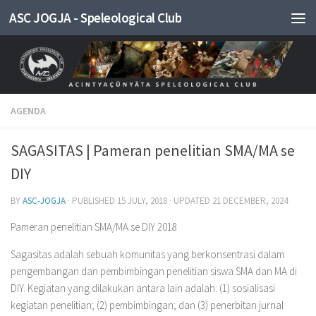
ASC JOGJA - Speleological Club
Skip to content
AGENDA
SAGASITAS | Pameran penelitian SMA/MA se
DIY
BY
ASC-JOGJA
· PUBLISHED
15 JULY, 2018
· UPDATED
21 DECEMBER, 2024
Pameran penelitian SMA/MA se DIY 2018
Sagasitas adalah sebuah komunitas yang berkonsentrasi dalam
pengembangan dan pembimbingan penelitian siswa SMA dan MA di
DIY. Kegiatan yang dilakukan antara lain adalah: (1) sosialisasi
kegiatan penelitian; (2) pembimbingan; dan (3) penerbitan jurnal