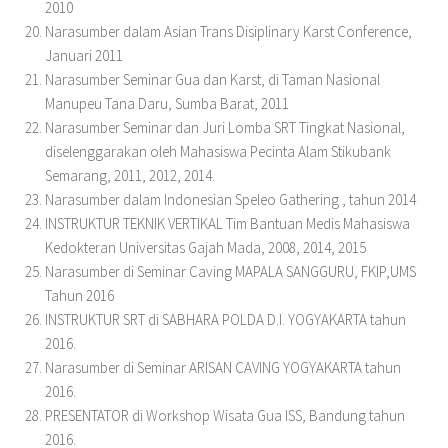
2010
Narasumber dalam Asian Trans Disiplinary Karst Conference,
Januari 2011
Narasumber Seminar Gua dan Karst, di Taman Nasional
Manupeu Tana Daru, Sumba Barat, 2011
Narasumber Seminar dan Juri Lomba SRT Tingkat Nasional,
diselenggarakan oleh Mahasiswa Pecinta Alam Stikubank
Semarang, 2011, 2012, 2014.
Narasumber dalam Indonesian Speleo Gathering , tahun 2014
INSTRUKTUR TEKNIK VERTIKAL Tim Bantuan Medis Mahasiswa
Kedokteran Universitas Gajah Mada, 2008, 2014, 2015
Narasumber di Seminar Caving MAPALA SANGGURU, FKIP,UMS
Tahun 2016
INSTRUKTUR SRT di SABHARA POLDA D.I. YOGYAKARTA tahun
2016.
Narasumber di Seminar ARISAN CAVING YOGYAKARTA tahun
2016.
PRESENTATOR di Workshop Wisata Gua ISS, Bandung tahun
2016.