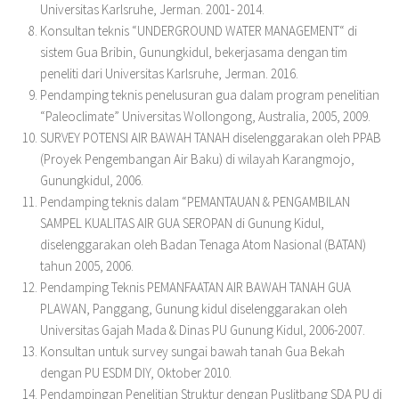
Universitas Karlsruhe, Jerman. 2001- 2014.
Konsultan teknis “UNDERGROUND WATER MANAGEMENT“ di
sistem Gua Bribin, Gunungkidul, bekerjasama dengan tim
peneliti dari Universitas Karlsruhe, Jerman. 2016.
Pendamping teknis penelusuran gua dalam program penelitian
“Paleoclimate” Universitas Wollongong, Australia, 2005, 2009.
SURVEY POTENSI AIR BAWAH TANAH diselenggarakan oleh PPAB
(Proyek Pengembangan Air Baku) di wilayah Karangmojo,
Gunungkidul, 2006.
Pendamping teknis dalam “PEMANTAUAN & PENGAMBILAN
SAMPEL KUALITAS AIR GUA SEROPAN di Gunung Kidul,
diselenggarakan oleh Badan Tenaga Atom Nasional (BATAN)
tahun 2005, 2006.
Pendamping Teknis PEMANFAATAN AIR BAWAH TANAH GUA
PLAWAN, Panggang, Gunung kidul diselenggarakan oleh
Universitas Gajah Mada & Dinas PU Gunung Kidul, 2006-2007.
Konsultan untuk survey sungai bawah tanah Gua Bekah
dengan PU ESDM DIY, Oktober 2010.
Pendampingan Penelitian Struktur dengan Puslitbang SDA PU di