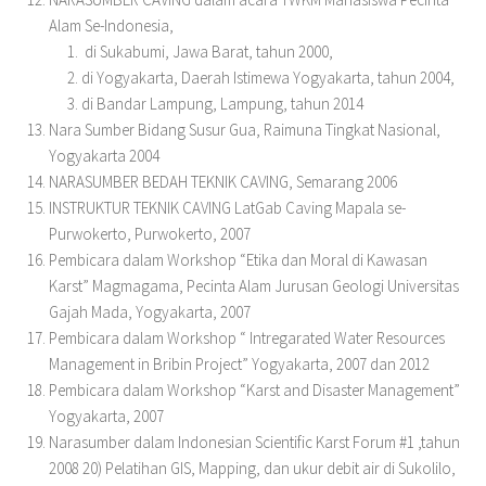
Alam Se-Indonesia,
di Sukabumi, Jawa Barat, tahun 2000,
di Yogyakarta, Daerah Istimewa Yogyakarta, tahun 2004,
di Bandar Lampung, Lampung, tahun 2014
Nara Sumber Bidang Susur Gua, Raimuna Tingkat Nasional,
Yogyakarta 2004
NARASUMBER BEDAH TEKNIK CAVING, Semarang 2006
INSTRUKTUR TEKNIK CAVING LatGab Caving Mapala se-
Purwokerto, Purwokerto, 2007
Pembicara dalam Workshop “Etika dan Moral di Kawasan
Karst” Magmagama, Pecinta Alam Jurusan Geologi Universitas
Gajah Mada, Yogyakarta, 2007
Pembicara dalam Workshop “ Intregarated Water Resources
Management in Bribin Project” Yogyakarta, 2007 dan 2012
Pembicara dalam Workshop “Karst and Disaster Management”
Yogyakarta, 2007
Narasumber dalam Indonesian Scientific Karst Forum #1 ,tahun
2008 20) Pelatihan GIS, Mapping, dan ukur debit air di Sukolilo,