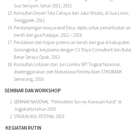
Gua Seropan, tahun 2011, 2013.
Konsultan Desain Tata Cahaya dan Jalur Wisata, di Gua Lowo,
Trenggalek, 2011.
Pendampingan masyarakat Desa Jepitu untuk pemanfaatan air
bersih dari gua Pulejajar, 2012 – 2016.
Pendataan dan Kajian potensi air bersih dari gua di kabupaten
Gunungkidul, kerjasama dengan CV. Raya Consultant dan Balai
Besar Serayu Opak, 2013.
Konsultan Lintasan dan Juri Lomba SRT Tingkat Nasional,
diselenggarakan oleh Mahasiswa Pecinta Alam STIKUBANK
Semarang, 2016
SEMINAR DAN WORKSHOP
SEMINAR NASIONAL “Pemodelan Survey Kawasan Karst” di
Jogjakarta tahun 2016
STASIUN NOL FESTIVAL 2016
KEGIATAN RUTIN