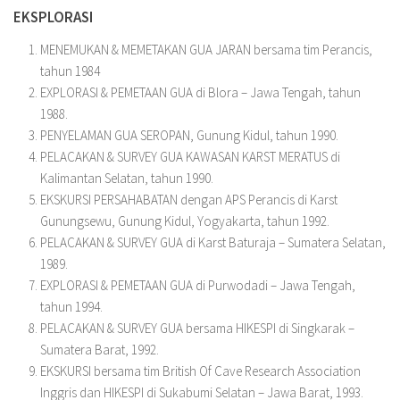
EKSPLORASI
MENEMUKAN & MEMETAKAN GUA JARAN bersama tim Perancis,
tahun 1984
EXPLORASI & PEMETAAN GUA di Blora – Jawa Tengah, tahun
1988.
PENYELAMAN GUA SEROPAN, Gunung Kidul, tahun 1990.
PELACAKAN & SURVEY GUA KAWASAN KARST MERATUS di
Kalimantan Selatan, tahun 1990.
EKSKURSI PERSAHABATAN dengan APS Perancis di Karst
Gunungsewu, Gunung Kidul, Yogyakarta, tahun 1992.
PELACAKAN & SURVEY GUA di Karst Baturaja – Sumatera Selatan,
1989.
EXPLORASI & PEMETAAN GUA di Purwodadi – Jawa Tengah,
tahun 1994.
PELACAKAN & SURVEY GUA bersama HIKESPI di Singkarak –
Sumatera Barat, 1992.
EKSKURSI bersama tim British Of Cave Research Association
Inggris dan HIKESPI di Sukabumi Selatan – Jawa Barat, 1993.