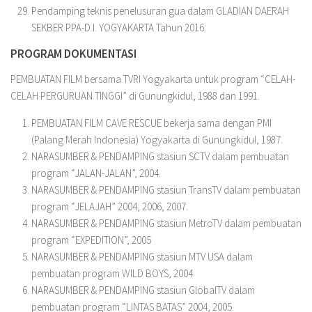
Pendamping teknis penelusuran gua dalam GLADIAN DAERAH
SEKBER PPA-D.I. YOGYAKARTA Tahun 2016.
PROGRAM DOKUMENTASI
PEMBUATAN FILM bersama TVRI Yogyakarta untuk program “CELAH-
CELAH PERGURUAN TINGGI” di Gunungkidul, 1988 dan 1991.
PEMBUATAN FILM CAVE RESCUE bekerja sama dengan PMI
(Palang Merah Indonesia) Yogyakarta di Gunungkidul, 1987.
NARASUMBER & PENDAMPING stasiun SCTV dalam pembuatan
program “JALAN-JALAN”, 2004.
NARASUMBER & PENDAMPING stasiun TransTV dalam pembuatan
program “JELAJAH” 2004, 2006, 2007.
NARASUMBER & PENDAMPING stasiun MetroTV dalam pembuatan
program “EXPEDITION”, 2005
NARASUMBER & PENDAMPING stasiun MTV USA dalam
pembuatan program WILD BOYS, 2004
NARASUMBER & PENDAMPING stasiun GlobalTV dalam
pembuatan program “LINTAS BATAS” 2004, 2005.