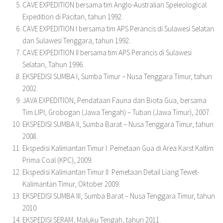
CAVE EXPEDITION bersama tim Anglo-Australian Speleological
Expedition di Pacitan, tahun 1992.
CAVE EXPEDITION I bersama tim APS Perancis di Sulawesi Selatan
dan Sulawesi Tenggara, tahun 1992.
CAVE EXPEDITION II bersama tim APS Perancis di Sulawesi
Selatan, Tahun 1996.
EKSPEDISI SUMBA I, Sumba Timur – Nusa Tenggara Timur, tahun
2002.
JAVA EXPEDITION, Pendataan Fauna dan Biota Gua, bersama
Tim LIPI, Grobogan (Jawa Tengah) – Tuban (Jawa Timur), 2007.
EKSPEDISI SUMBA II, Sumba Barat – Nusa Tenggara Timur, tahun
2008.
Ekspedisi Kalimantan Timur I: Pemetaan Gua di Area Karst Kaltim
Prima Coal (KPC), 2009.
Ekspedisi Kalimantan Timur II: Pemetaan Detail Liang Tewet-
Kalimantan Timur, Oktober 2009.
EKSPEDISI SUMBA III, Sumba Barat – Nusa Tenggara Timur, tahun
2010.
EKSPEDISI SERAM, Maluku Tengah, tahun 2011.