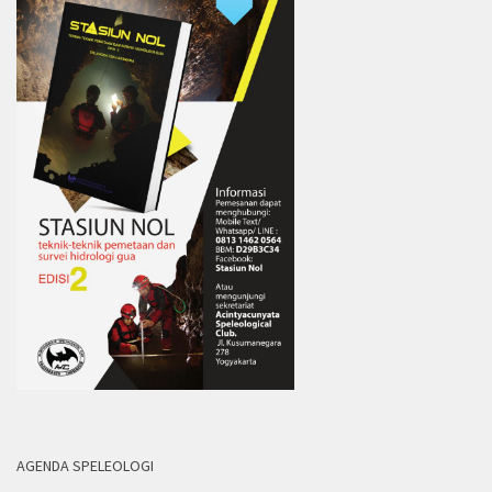
AGENDA SPELEOLOGI