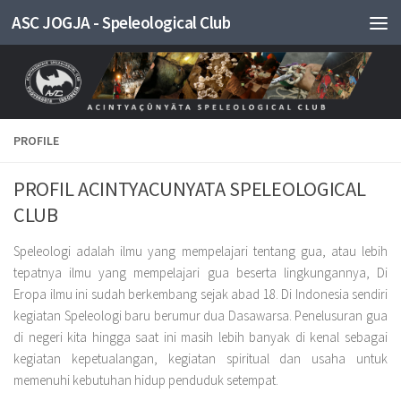
ASC JOGJA - Speleological Club
Skip to content
PROFILE
PROFIL ACINTYACUNYATA SPELEOLOGICAL
CLUB
Speleologi adalah ilmu yang mempelajari tentang gua, atau lebih
tepatnya ilmu yang mempelajari gua beserta lingkungannya, Di
Eropa ilmu ini sudah berkembang sejak abad 18. Di Indonesia sendiri
kegiatan Speleologi baru berumur dua Dasawarsa. Penelusuran gua
di negeri kita hingga saat ini masih lebih banyak di kenal sebagai
kegiatan kepetualangan, kegiatan spiritual dan usaha untuk
memenuhi kebutuhan hidup penduduk setempat.