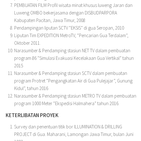
PEMBUATAN FILM Profil wisata minat khusus luweng Jaran dan
Luweng OMBO bekerjasama dengan DISBUDPARPORA
Kabupaten Pacitan, Jawa Timur, 2008
Pendampingan liputan SCTV “EKSIS” di gua Seropan, 2010
Liputan Tim EXPEDITION MetroTV, “Pencarian Gua Terdalam”,
Oktober 2011.
Narasumber & Pendamping stasiun NET TV dalam pembuatan
program 86 “Simulasi Evakuasi Kecelakaan Gua Vertikal” tahun
2015
Narasumber & Pendamping stasiun SCTV dalam pembuatan
program Protret “Pengangkatan Air di Gua Pulejajar”, Gunung
Kidul”, tahun 2016
Narasumber & Pendamping stasiun METRO TV dalam pembuatan
program 1000 Meter “Ekspedisi Halmahera” tahun 2016.
KETERLIBATAN PROYEK
Survey dan penentuan titik bor ILLUMINATION & DRILLING
PROJECT di Gua. Maharani, Lamongan Jawa Timur, bulan Juni