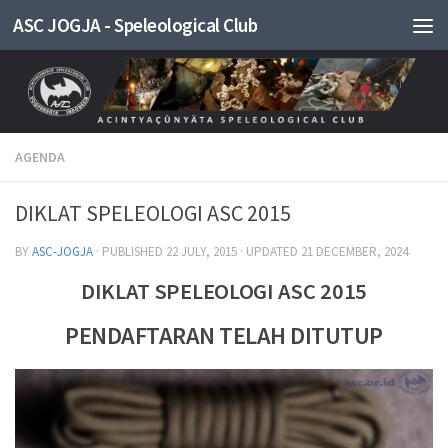
ASC JOGJA - Speleological Club
Skip to content
AGENDA
DIKLAT SPELEOLOGI ASC 2015
BY
ASC-JOGJA
· PUBLISHED
22 JULY, 2015
· UPDATED
21 DECEMBER, 2024
DIKLAT SPELEOLOGI ASC 2015
PENDAFTARAN TELAH DITUTUP