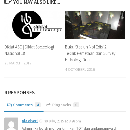
YOU MAY ALSO LIKE...
Diklat ASC | Diklat Speleologi
Buku Stasiun Nol Edisi 2 |
Nasional 18
Teknik Pemetaan dan Survey
Hidrologi Gua
25 MARCH, 2017
4 OCTOBER, 2016
4 RESPONSES
Comments
4
Pingbacks
0
ola elveri
30 July, 2015 at 8:28 pm
Admin jika boleh mohon kirimkan TOT dan undangannya di