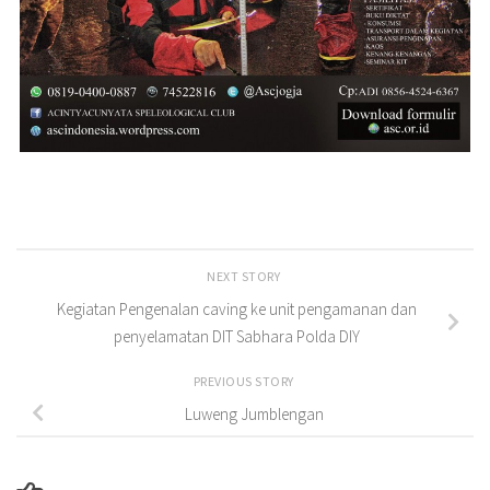
NEXT STORY
Kegiatan Pengenalan caving ke unit pengamanan dan
penyelamatan DIT Sabhara Polda DIY
PREVIOUS STORY
Luweng Jumblengan