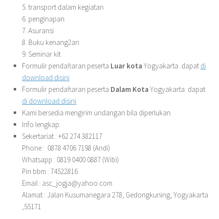
5. transport dalam kegiatan
6. penginapan
7. Asuransi
8. Buku kenang2an
9. Seminar kit
Formulir pendaftaran peserta
Luar kota
Yogyakarta dapat
di
download disini
Formulir pendaftaran peserta
Dalam Kota
Yogyakarta dapat
di download disini
Kami bersedia mengirim undangan bila diperlukan.
Info lengkap:
Sekertariat : +62 274 382117
Phone : 0878 4706 7198 (Andi)
Whatsapp : 0819 0400 0887 (Wibi)
Pin bbm : 74522816
Email : asc_jogja@yahoo.com
Alamat : Jalan Kusumanegara 278, Gedongkuning, Yogyakarta
,55171