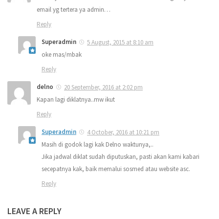
email yg tertera ya admin…
Reply
Superadmin
5 August, 2015 at 8:10 am
oke mas/mbak
Reply
delno
20 September, 2016 at 2:02 pm
Kapan lagi diklatnya..mw ikut
Reply
Superadmin
4 October, 2016 at 10:21 pm
Masih di godok lagi kak Delno waktunya,..
Jika jadwal diklat sudah diputuskan, pasti akan kami kabari
secepatnya kak, baik memalui sosmed atau website asc.
Reply
LEAVE A REPLY