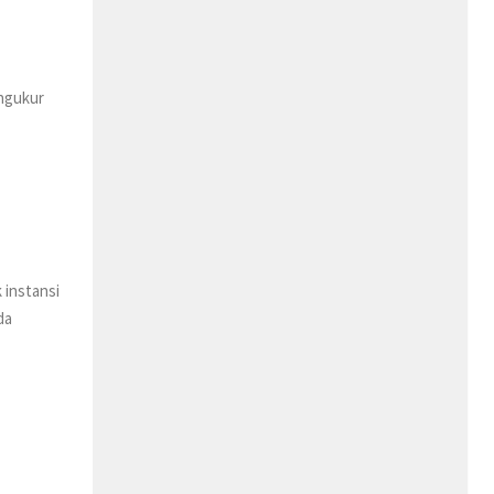
engukur
 instansi
da