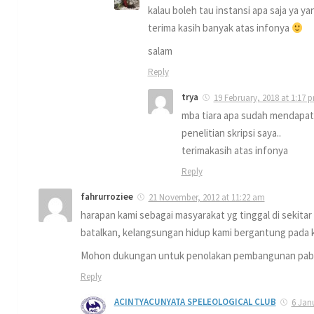
kalau boleh tau instansi apa saja ya 
terima kasih banyak atas infonya
salam
Reply
trya
19 February, 2018 at 1:17 
mba tiara apa sudah mendapat 
penelitian skripsi saya..
terimakasih atas infonya
Reply
fahrurroziee
21 November, 2012 at 11:22 am
harapan kami sebagai masyarakat yg tinggal di sekit
batalkan, kelangsungan hidup kami bergantung pada ke
Mohon dukungan untuk penolakan pembangunan pabr
Reply
ACINTYACUNYATA SPELEOLOGICAL CLUB
6 Jan