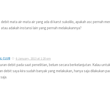
ebit mata air-mata air yang ada di karst sukolilo, apakah asc pernah m
n) atau adakah instansi lain yang pernah melakukannya?
L CLUB
6 January, 2013 at 1:20 pm
an debit pada saat penelitian, belum secara berkelanjutan. Kalau untuk
n debit saya kira sudah banyak yang melakukan, hanya saja dilakukan pa
saja.