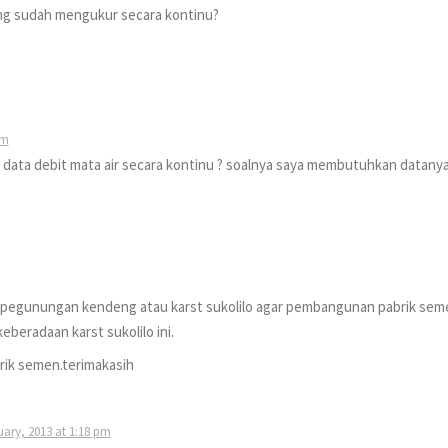
yang sudah mengukur secara kontinu?
pm
data debit mata air secara kontinu ? soalnya saya membutuhkan datany
ar pegunungan kendeng atau karst sukolilo agar pembangunan pabrik sem
beradaan karst sukolilo ini.
ik semen.terimakasih
uary, 2013 at 1:18 pm