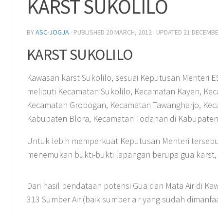
KARST SUKOLILO
BY
ASC-JOGJA
· PUBLISHED
20 MARCH, 2012
· UPDATED
21 DECEMBE
KARST SUKOLILO
Kawasan karst Sukolilo, sesuai Keputusan Menteri
meliputi Kecamatan Sukolilo, Kecamatan Kayen, Kec
Kecamatan Grobogan, Kecamatan Tawangharjo, Keca
Kabupaten Blora, Kecamatan Todanan di Kabupaten 
Untuk lebih memperkuat Keputusan Menteri tersebut 
menemukan bukti-bukti lapangan berupa gua karst, m
Dari hasil pendataan potensi Gua dan Mata Air di Ka
313 Sumber Air (baik sumber air yang sudah dimanf