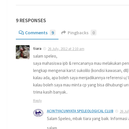
9 RESPONSES
Comments
9
Pingbacks
0
tiara
26 July, 2012 at 2:10 am
salam speleo,
saya mahasiswa ipb & rencananya mau melakukan peneli
lengkap mengenai karst sukolilo (kondisi kawasan, dll)
kalau ada, apa boleh saya menjadikannya referensi u/ l
kalau boleh saya mau minta cp yang bisa dihubungi 
trima kasih banyak..
Reply
ACINTYACUNYATA SPELEOLOGICAL CLUB
26 Jul
Salam Speleo, mbak tiara yang baik. Informasi
salam