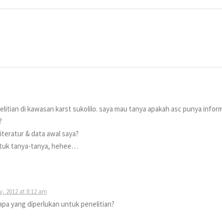
tian di kawasan karst sukolilo. saya mau tanya apakah asc punya infor
?
iteratur & data awal saya?
untuk tanya-tanya, hehee…
y, 2012 at 8:12 am
 apa yang diperlukan untuk penelitian?