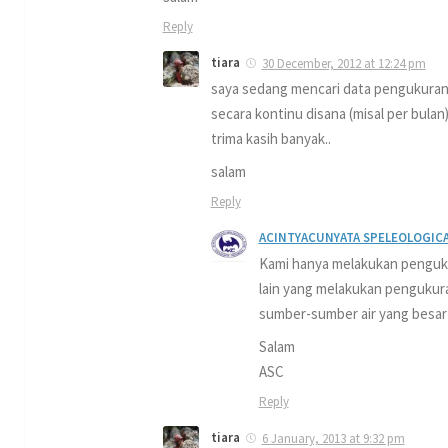
Reply
tiara
30 December, 2012 at 12:24 pm
saya sedang mencari data pengukuran d
secara kontinu disana (misal per bula
trima kasih banyak..
salam
Reply
ACINTYACUNYATA SPELEOLOGICA
Kami hanya melakukan pengukur
lain yang melakukan pengukura
sumber-sumber air yang besar 
Salam
ASC
Reply
tiara
6 January, 2013 at 9:32 pm